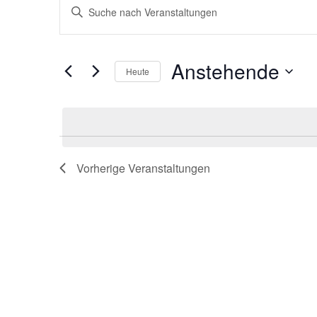
Veranstaltungen
Veranstaltungen
Bitte
Suche
Schlüsselwort
und
eingeben.
Anstehende
Ansichten,
Heute
Suche
Navigation
Datum
nach
wählen.
Veranstaltungen
Schlüsselwort.
Vorherige
Veranstaltungen