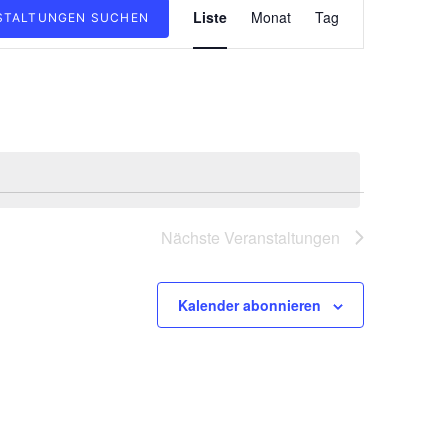
Liste
Monat
Tag
STALTUNGEN SUCHEN
Ansichten-
Navigation
Nächste
Veranstaltungen
Kalender abonnieren