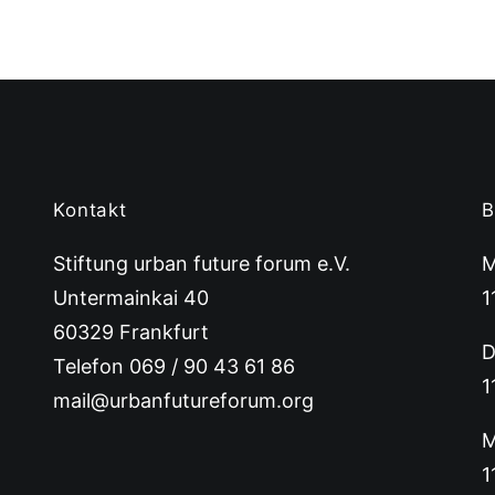
Kontakt
B
Stiftung urban future forum e.V.
M
Untermainkai 40
1
60329 Frankfurt
D
Telefon 069 / 90 43 61 86
1
mail@urbanfutureforum.org
M
1