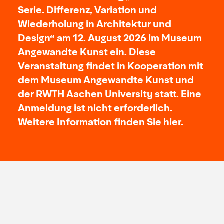
Serie. Differenz, Variation und
Wiederholung in Architektur und
Design“
am 12. August 2026 im Museum
Angewandte Kunst ein. Diese
Veranstaltung findet in Kooperation mit
dem Museum Angewandte Kunst und
der RWTH Aachen University statt. Eine
Anmeldung ist nicht erforderlich.
Weitere Information finden Sie
hier.