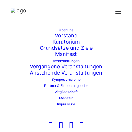
Über uns
Vorstand
Kuratorium
Grundsätze und Ziele
Zeitgespräch
Manifest
Veranstaltungen
Zeitgespräch
Veranstaltungen
Vergangene Veranstaltungen
Anstehende Veranstaltungen
Veranstaltungen
Symposiumsreihe
Es wurden keine Ergebnisse gefunden.
Hinweis
Partner & Firmenmitglieder
Mitgliedschaft
Veran
Ve
Anstehende
Suche
Magazin
Liste
Impressum
An
Suche
Datum
Na
wählen.
und
Heute
Nächste
Veranstaltungen
Vorherige
Veransta
Ansic