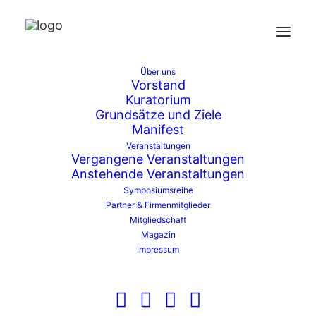
Über uns
Vorstand
Kuratorium
Grundsätze und Ziele
Politischer Diskurs
Manifest
Veranstaltungen
Politischer Diskurs
Veranstaltungen
Vergangene Veranstaltungen
Anstehende Veranstaltungen
Veranstaltungen
Symposiumsreihe
Es wurden keine Ergebnisse gefunden.
Hinweis
Partner & Firmenmitglieder
Mitgliedschaft
Veran
Ve
Anstehende
Suche
Magazin
Liste
Impressum
An
Suche
Datum
Na
wählen.
und
Heute
Nächste
Veranstaltungen
Vorherige
Veransta
Ansic