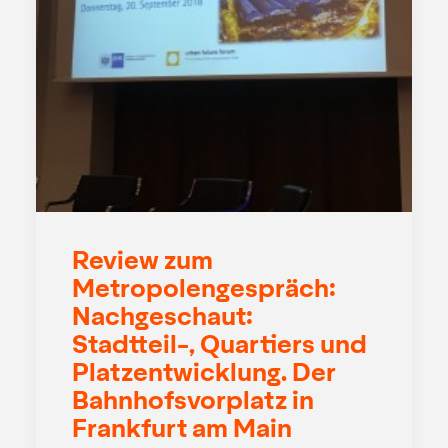
Review zum
Metropolengespräch:
Nachgeschaut:
Stadtteil-, Quartiers und
Platzentwicklung. Der
Bahnhofsvorplatz in
Frankfurt am Main