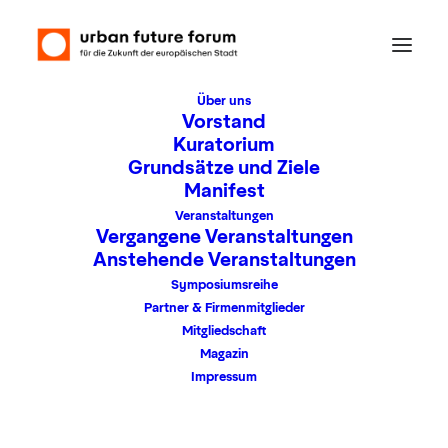
Über uns
Vorstand
Kuratorium
Grundsätze und Ziele
Zu Gast: Prof. Dr.
Manifest
Birgitta Wolff,
Veranstaltungen
Vergangene Veranstaltungen
Präsidentin der
Anstehende Veranstaltungen
Symposiumsreihe
Goethe-Universität
Partner & Firmenmitglieder
Mitgliedschaft
Magazin
Mittwoch 01. Februar 2017
Impressum
17:00 – 19:00 Uhr
Haus Metzler in Frankfurt-Bonames, Alt-