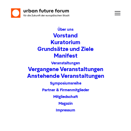
Über uns
Vorstand
Kuratorium
Grundsätze und Ziele
Die Architektur der
Manifest
Stadt
Veranstaltungen
Vergangene Veranstaltungen
Anstehende Veranstaltungen
Dienstag, 20. Juni 2017
Symposiumsreihe
Partner & Firmenmitglieder
18:00 – 20:30 Uhr
Mitgliedschaft
Deutsches Architekturmuseum Frankfurt
Magazin
am Main / Schaumainkai 43 / 60596
Impressum
Frankfurt am Main