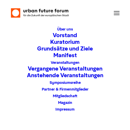
Über uns
Vorstand
Kuratorium
Grundsätze und Ziele
Zu Gast: Uwe Becker
Manifest
Veranstaltungen
Vergangene Veranstaltungen
Ahoi liebe Lesende,
Anstehende Veranstaltungen
Symposiumsreihe
Am sonnigen Morgen des 10. Oktober
Partner & Firmenmitglieder
starteten wir voller Vorfreude am
Mitgliedschaft
Eisernen Steg in Frankfurt zu einer Fahrt
Magazin
Impressum
auf dem Main mit dem Schiff „Wikinger“.
Doch dieser Ausflug sollte mehr als nur