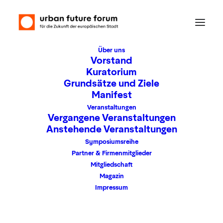
Über uns
Vorstand
Kuratorium
Grundsätze und Ziele
Frühstück auf dem
Manifest
Schiff
Veranstaltungen
Vergangene Veranstaltungen
Anstehende Veranstaltungen
Symposiumsreihe
Partner & Firmenmitglieder
Mitgliedschaft
Foto: Frankfurter
Foto: Frankfurter
Personenschiffahrt
Personenschiffahrt
Magazin
Anton Nauheimer
Anton Nauheimer
Impressum
GmbH
GmbH
Die exklusive Veranstaltung bietet