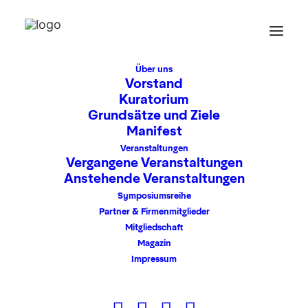
Über uns
Vorstand
Kuratorium
Grundsätze und Ziele
Wie wollen wir
Manifest
wohnen?
Veranstaltungen
Vergangene Veranstaltungen
Anstehende Veranstaltungen
Donnerstag, 28. März 2019
Symposiumsreihe
Partner & Firmenmitglieder
18:00 – 20:30 Uhr
Mitgliedschaft
Deutsches Architekturmuseum /
Magazin
Schaumainkai 43 / 60596 Frankfurt am Mai
Impressum
Gesellschaft im Wandel, Nachhaltigkeit und