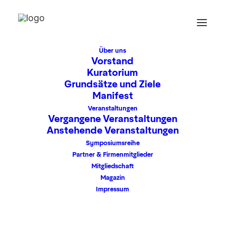
Über uns
Vorstand
Kuratorium
Grundsätze und Ziele
Frühstück auf dem
Manifest
Mainschiff mit Herrn
Veranstaltungen
Vergangene Veranstaltungen
Stadtrat Prof. Dr.
Anstehende Veranstaltungen
Symposiumsreihe
Marcus
Partner & Firmenmitglieder
Gwechenberger
Mitgliedschaft
Magazin
Impressum
v.l.n.r. Steven
Jedlicki, Helmut